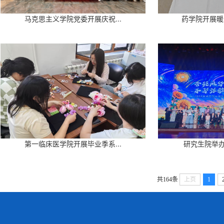
马克思主义学院党委开展庆祝...
药学院开展暖
第一临床医学院开展毕业季系...
研究生院举办“
共164条
上页
1