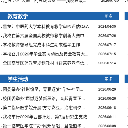
·
·
走进“八桂大地上的思政课堂”——我校思政...
2026/07/30
更多
教育教学
·
·
黑龙江中医药大学本科教育教学审核评估Q&A
2024/04/30
·
·
我校在第六届全国高校教师教学创新大赛中...
2026/07/26
·
·
学校教育督导组完成本科生期末巡考工作
2026/07/17
·
·
学校召开2026年毕业实习动员及安全教育大...
2026/07/15
·
·
全国高等医药教育规划教材《智慧养老与信...
2026/07/14
更多
学生活动
·
·
团委举办“社彩纷呈，青春逐梦” 学生社团...
2026/06/29
·
·
校团委举办“声燃逐梦新程路，音起青春正...
2026/06/26
·
·
第二临床医学院开展“方寸彩豆，治愈朝夕...
2026/06/18
·
·
我校举行2026年西部计划、第7届研究生支教...
2026/06/11
·
·
第一临床医学院举办“风禾尽起，且赴韶华...
2026/06/08