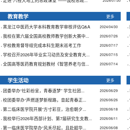
·
·
走进“八桂大地上的思政课堂”——我校思政...
2026/07/30
更多
教育教学
·
·
黑龙江中医药大学本科教育教学审核评估Q&A
2024/04/30
·
·
我校在第六届全国高校教师教学创新大赛中...
2026/07/26
·
·
学校教育督导组完成本科生期末巡考工作
2026/07/17
·
·
学校召开2026年毕业实习动员及安全教育大...
2026/07/15
·
·
全国高等医药教育规划教材《智慧养老与信...
2026/07/14
更多
学生活动
·
·
团委举办“社彩纷呈，青春逐梦” 学生社团...
2026/06/29
·
·
校团委举办“声燃逐梦新程路，音起青春正...
2026/06/26
·
·
第二临床医学院开展“方寸彩豆，治愈朝夕...
2026/06/18
·
·
我校举行2026年西部计划、第7届研究生支教...
2026/06/11
·
·
第一临床医学院举办“风禾尽起，且赴韶华...
2026/06/08