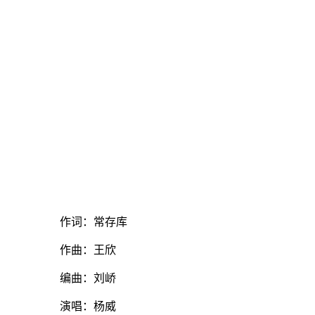
作词：常存库
作曲：王欣
编曲：刘峤
演唱：杨威