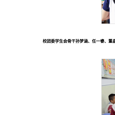
校团委学生会骨干孙梦涵、任一睿、董